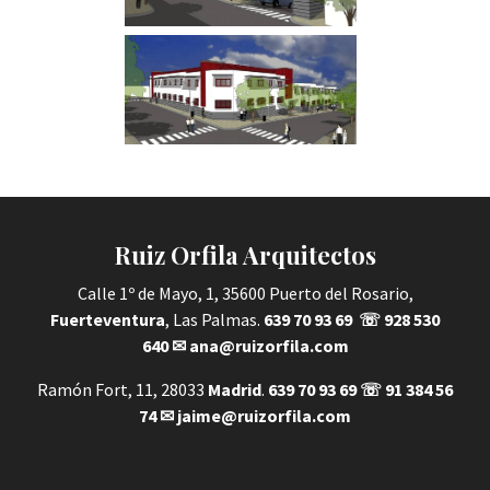
Ruiz Orfila Arquitectos
Calle 1º de Mayo, 1, 35600 Puerto del Rosario,
Fuerteventura
, Las Palmas.
639 70 93 69
☏
928 530
640
✉
ana@ruizorfila.com
Ramón Fort, 11, 28033
Madrid
.
639 70 93 69
☏
91 384 56
74
✉
jaime@ruizorfila.com