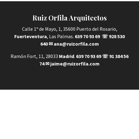
Ruiz Orfila Arquitectos
Calle 1º de Mayo, 1, 35600 Puerto del Rosario,
Fuerteventura
, Las Palmas.
639 70 93 69
☏
928 530
640
✉
ana@ruizorfila.com
Ramón Fort, 11, 28033
Madrid
.
639 70 93 69
☏
91 384 56
74
✉
jaime@ruizorfila.com