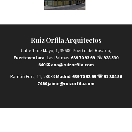
Ruiz Orfila Arquitectos
Calle 1º de Mayo, 1, 35600 Puerto del Rosario,
Fuerteventura
, Las Palmas.
639 70 93 69
☏
928 530
640
✉
ana@ruizorfila.com
Ramón Fort, 11, 28033
Madrid
.
639 70 93 69
☏
91 384 56
74
✉
jaime@ruizorfila.com